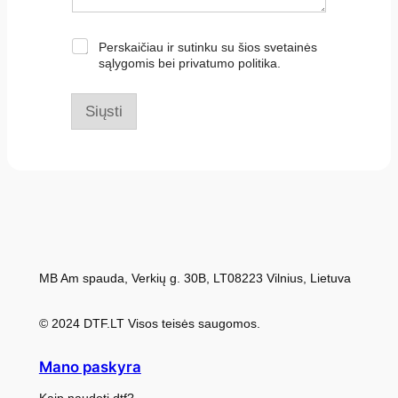
Ž
Perskaičiau ir sutinku su šios svetainės
y
sąlygomis bei privatumo politika.
m
ė
s
Siųsti
l
a
n
g
e
l
i
a
i
*
MB Am spauda, Verkių g. 30B, LT08223 Vilnius, Lietuva
© 2024 DTF.LT Visos teisės saugomos.
Mano paskyra