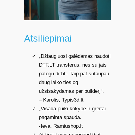
Atsiliepimai
„Džiaugiuosi galėdamas naudoti
DTF.LT transferus, nes su jais
patogu dirbti. Taip pat sutaupau
daug laiko tiesiog
užsisakydamas per builderį“.
– Karolis, Typis3d.lt
„Visada puiki kokybė ir greitai
pagaminta spauda.
-Ieva, Ramiushop.lt
At first I was supposed that