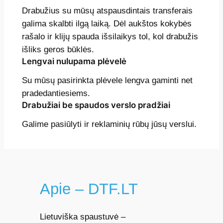
Drabužius su mūsų atspausdintais transferais
galima skalbti ilgą laiką. Dėl aukštos kokybės
rašalo ir klijų spauda išsilaikys tol, kol drabužis
išliks geros būklės.
Lengvai nulupama plėvelė
Su mūsų pasirinkta plėvele lengva gaminti net
pradedantiesiems.
Drabužiai be spaudos verslo pradžiai
Galime pasiūlyti ir reklaminių rūbų jūsų verslui.
Apie – DTF.LT
Lietuviška spaustuvė –