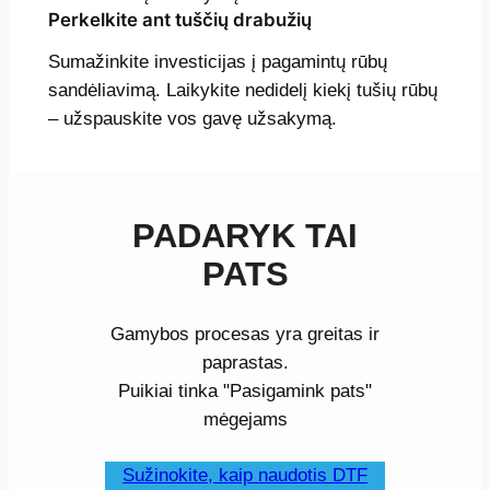
Perkelkite ant tuščių drabužių
Sumažinkite investicijas į pagamintų rūbų
sandėliavimą. Laikykite nedidelį kiekį tušių rūbų
– užspauskite vos gavę užsakymą.
PADARYK TAI
PATS
Gamybos procesas yra greitas ir
paprastas.
Puikiai tinka "Pasigamink pats"
mėgejams
Sužinokite, kaip naudotis DTF