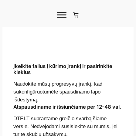
Įkelkite failus į kūrimo įrankį ir pasirinkite
kiekius
Naudokite mūsų progresyvų įrankį, kad
sukonfigūruotumėte spausdinamo lapo
išdėstymą.
Atspausdiname ir išsiunčiame per 12-48 val.
DTF.LT suprantame greičio svarbą šiame
versle. Nedvejodami susisiekite su mumis, jei
turite skubių užsakymų.