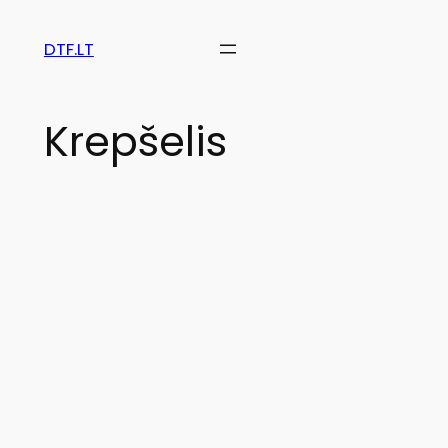
DTF.LT
Krepšelis