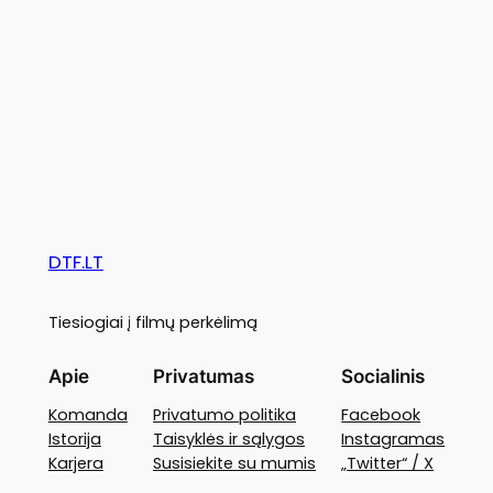
DTF.LT
Tiesiogiai į filmų perkėlimą
Apie
Privatumas
Socialinis
Komanda
Privatumo politika
Facebook
Istorija
Taisyklės ir sąlygos
Instagramas
Karjera
Susisiekite su mumis
„Twitter“ / X