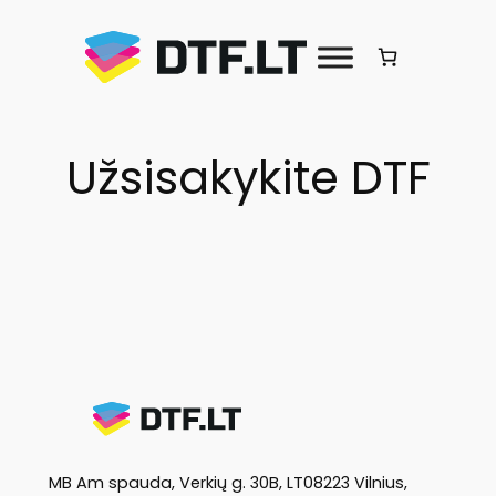
Eiti
prie
turinio
Užsisakykite DTF
MB Am spauda, Verkių g. 30B, LT08223 Vilnius,